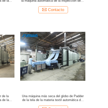
a de la
la máquina automática de la inspección de la
tela del paso de la tela 3 del punto
Contacto
 de la
Una máquina más seca del globo de Padder
a de la
de la tela de la materia textil automática del
 35T
compresor para las telas que hacen punto
tubulares