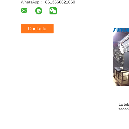
WhatsApp :
+8613660621060
Contacto
La tel
secado