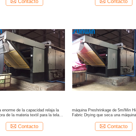
Contacto
Contacto
a enorme de la capacidad relaja la
máquina Preshrinkage de 5m/Min Hi
ra de la materia textil para la tela
Fabric Drying que seca una máquin
2600m m del punto
de la materia textil
Contacto
Contacto