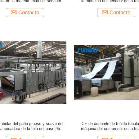
ra de la materia textil del secador
la máquina del secador de la tel
calefacción de gas
Contacto
Contacto
 tubular del paño grueso y suave del
CE de acabado de teñido tubular
la secadora de la tela del paso 95KW
máquina del compresor de la tel
3 relaja el secador 50HZ
secadora de la materia textil