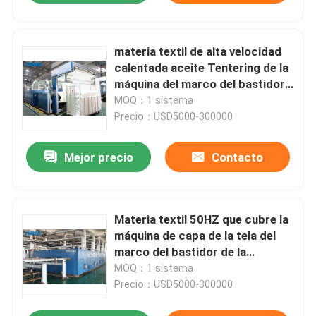
materia textil de alta velocidad
calentada aceite Tentering de la
máquina del marco del bastidor
de 3000m m para el punto tejido
MOQ：1 sistema
Precio：USD5000-300000
Mejor precio
Contacto
Materia textil 50HZ que cubre la
máquina de capa de la tela del
marco del bastidor de la
máquina de Stenter del aire
MOQ：1 sistema
caliente
Precio：USD5000-300000