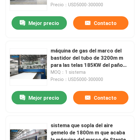
Precio：USD5000-300000
Productos
Mejor precio
Contacto
máquina del stenter de la materia textil
máquina de gas del marco del
Máquina de Stenter del aire caliente
bastidor del tubo de 3200m m
para las telas 185KW del paño
grueso y suave
MOQ：1 sistema
Máquina de Stenter de la tela
Precio：USD5000-300000
Secadora de la materia textil
Mejor precio
Contacto
Máquina del ajuste del calor de la tela
sistema que sopla del aire
gemelo de 1800m m que acaba
Aprestadora de la materia textil
la máquina del marco de Stenter