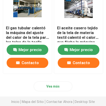
El gas tubular calentó
El aceite casero tejido
la máquina del ajuste
de la tela de materia
del calor de la tela para
textil calentó el calor
las telas de la toalla
que fijaba la máquina
2200m m
de acabado de Stenter
Mejor precio
Mejor precio
Contacto
Contacto
Vea más
Inicio
Mapa del Sitio
Contactar Ahora
Desktop Site