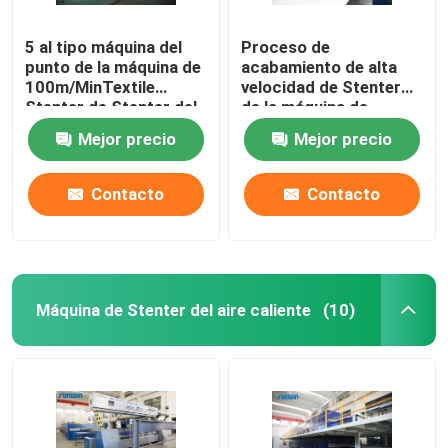
5 al tipo máquina del
Proceso de
punto de la máquina de
acabamiento de alta
100m/MinTextile
velocidad de Stenter
Stenter de Stenter del
de la máquina de
aire caliente del vapor
Stenter de la tela del
Mejor precio
Mejor precio
aceite termal del
poliéster
Contacto
Contacto
Máquina de Stenter del aire caliente
(10)