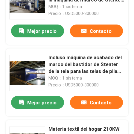
para las telas de algodón
MOQ：1 sistema
Precio：USD5000-300000
Máquina del marco del bastidor
Mejor precio
Contacto
máquina de teñir de la materia textil
Impresora de materia textil
Incluso máquina de acabado del
marco del bastidor de Stenter
de la tela para las telas de pila
Secadora de la caída
larga de la toalla
MOQ：1 sistema
Precio：USD5000-300000
aprestadora del stenter
Mejor precio
Contacto
Relaje una máquina más seca
Materia textil del hogar 210KW