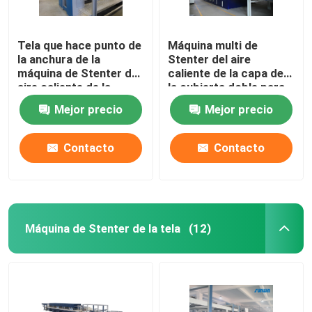
Tela que hace punto de
Máquina multi de
la anchura de la
Stenter del aire
máquina de Stenter del
caliente de la capa de
aire caliente de la
la cubierta doble para
velocidad del CE que
las telas tejidas del
Mejor precio
Mejor precio
acaba 2400m m
punto
Contacto
Contacto
Máquina de Stenter de la tela
(12)