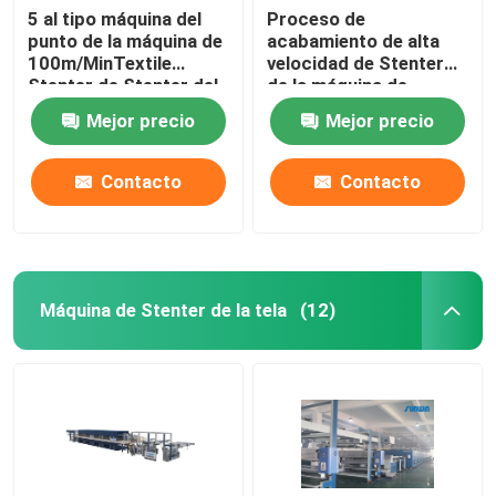
5 al tipo máquina del
Proceso de
punto de la máquina de
acabamiento de alta
100m/MinTextile
velocidad de Stenter
Stenter de Stenter del
de la máquina de
aire caliente del vapor
Stenter de la tela del
Mejor precio
Mejor precio
aceite termal del
poliéster
Contacto
Contacto
Máquina de Stenter de la tela
(12)