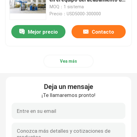
la materia textil de la industria
MOQ：1 sistema
textil
Precio：USD5000-300000
Máquina del marco del bastidor
Mejor precio
Contacto
máquina de teñir de la materia textil
Impresora de materia textil
Vea más
Secadora de la caída
Deja un mensaje
aprestadora del stenter
¡Te llamaremos pronto!
Relaje una máquina más seca