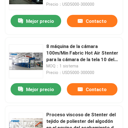
Precio：USD5000-300000
Productos
Mejor precio
Contacto
máquina del stenter de la materia textil
8 máquina de la cámara
Máquina de Stenter del aire caliente
100m/Min Fabric Hot Air Stenter
para la cámara de la tela 10 del
paño grueso y suave
MOQ：1 sistema
Máquina de Stenter de la tela
Precio：USD5000-300000
Secadora de la materia textil
Mejor precio
Contacto
Máquina del ajuste del calor de la tela
Proceso viscoso de Stenter del
tejido de poliester del algodón
Aprestadora de la materia textil
en el equipo del acabamiento de