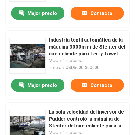
Mejor precio
Contacto
Industria textil automática de la
máquina 3000m m de Stenter del
aire caliente para Terry Towel
MOQ：1 sistema
Precio：USD5000-300000
Mejor precio
Contacto
Inicio
La sola velocidad del inversor de
Sobre nosotros
Padder controló la máquina de
Stenter del aire caliente para la
tela del punto de la deformación
Contactos
MOQ：1 sistema