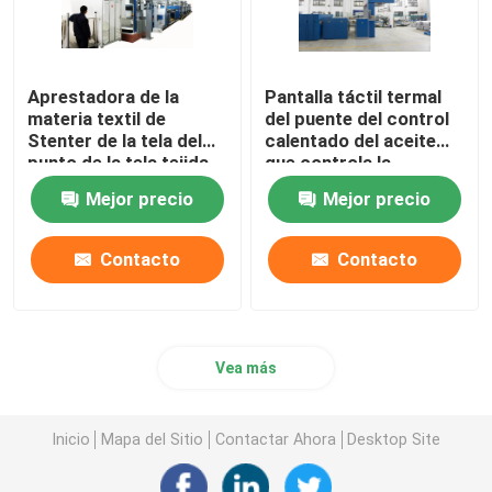
Aprestadora de la
Pantalla táctil termal
materia textil de
del puente del control
Stenter de la tela del
calentado del aceite
punto de la tela tejida
que controla la
que teñe acabando
aprestadora de
Mejor precio
Mejor precio
1800m m
Stenter
Contacto
Contacto
Vea más
Inicio
Mapa del Sitio
Contactar Ahora
Desktop Site