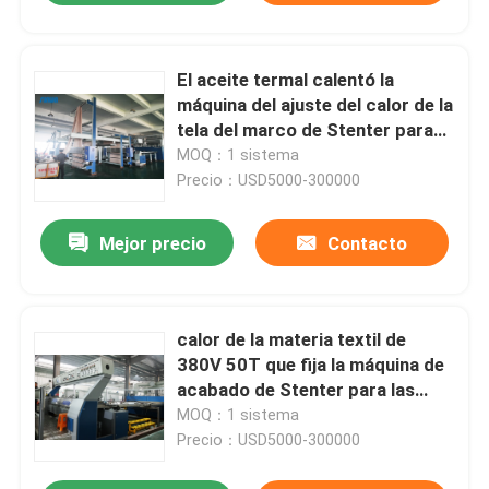
El aceite termal calentó la
máquina del ajuste del calor de la
tela del marco de Stenter para
las telas del paño grueso y suave
MOQ：1 sistema
Precio：USD5000-300000
Mejor precio
Contacto
calor de la materia textil de
380V 50T que fija la máquina de
acabado de Stenter para las
telas de lino 3000m m
MOQ：1 sistema
Precio：USD5000-300000