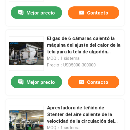
Mejor precio
Contacto
El gas de 6 cámaras calentó la
máquina del ajuste del calor de la
tela para la tela de algodón
80m/Min
MOQ：1 sistema
Precio：USD5000-300000
Mejor precio
Contacto
Inicio
Aprestadora de teñido de
Sobre nosotros
Stenter del aire caliente de la
velocidad de la circulación del
aire caliente para las sábanas
Contactos
MOQ：1 sistema