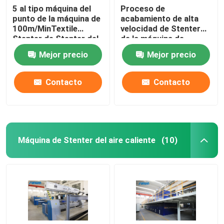
5 al tipo máquina del
Proceso de
punto de la máquina de
acabamiento de alta
100m/MinTextile
velocidad de Stenter
Stenter de Stenter del
de la máquina de
aire caliente del vapor
Stenter de la tela del
Mejor precio
Mejor precio
aceite termal del
poliéster
Contacto
Contacto
Máquina de Stenter del aire caliente
(10)