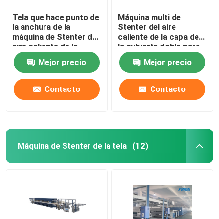
Tela que hace punto de
Máquina multi de
la anchura de la
Stenter del aire
máquina de Stenter del
caliente de la capa de
aire caliente de la
la cubierta doble para
velocidad del CE que
las telas tejidas del
Mejor precio
Mejor precio
acaba 2400m m
punto
Contacto
Contacto
Máquina de Stenter de la tela
(12)