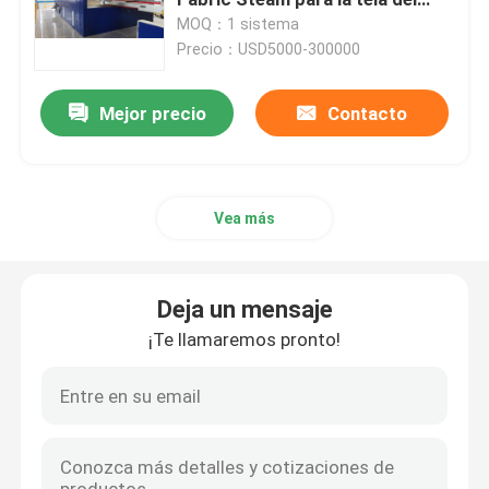
terciopelo
MOQ：1 sistema
Precio：USD5000-300000
Máquina del marco del bastidor
Mejor precio
Contacto
máquina de teñir de la materia textil
Impresora de materia textil
Vea más
Secadora de la caída
Deja un mensaje
aprestadora del stenter
¡Te llamaremos pronto!
Relaje una máquina más seca