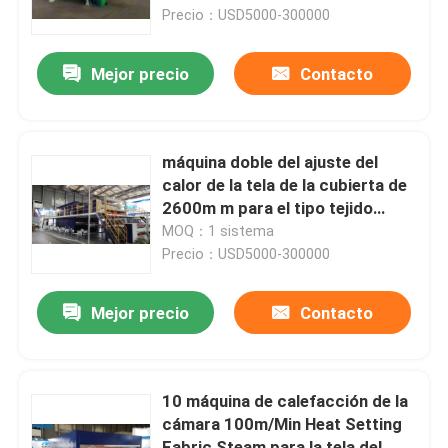
Precio：USD5000-300000
Productos
Mejor precio
Contacto
máquina del stenter de la materia textil
máquina doble del ajuste del
Máquina de Stenter del aire caliente
calor de la tela de la cubierta de
2600m m para el tipo tejido
cámara de las telas 8
MOQ：1 sistema
Máquina de Stenter de la tela
Precio：USD5000-300000
Secadora de la materia textil
Mejor precio
Contacto
Máquina del ajuste del calor de la tela
10 máquina de calefacción de la
cámara 100m/Min Heat Setting
Aprestadora de la materia textil
Fabric Steam para la tela del