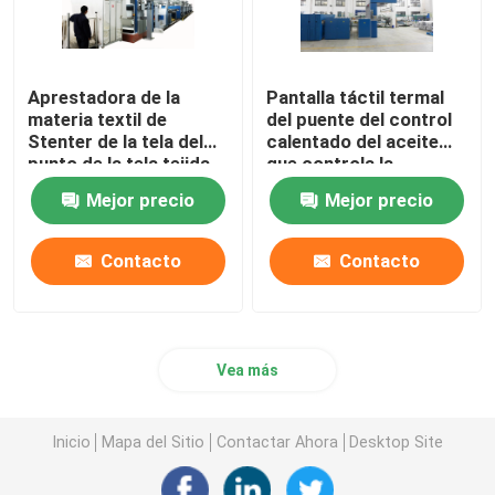
Aprestadora de la
Pantalla táctil termal
materia textil de
del puente del control
Stenter de la tela del
calentado del aceite
punto de la tela tejida
que controla la
que teñe acabando
aprestadora de
Mejor precio
Mejor precio
1800m m
Stenter
Contacto
Contacto
Vea más
Inicio
Mapa del Sitio
Contactar Ahora
Desktop Site