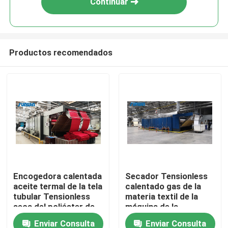
Continuar
Productos recomendados
Inicio
Encogedora calentada
Secador Tensionless
aceite termal de la tela
calentado gas de la
Sobre nosotros
tubular Tensionless
materia textil de la
seca del poliéster de
máquina de la
la máquina de la
relajación de la tela de
Enviar Consulta
Enviar Consulta
Contactos
suavidad
170 grados