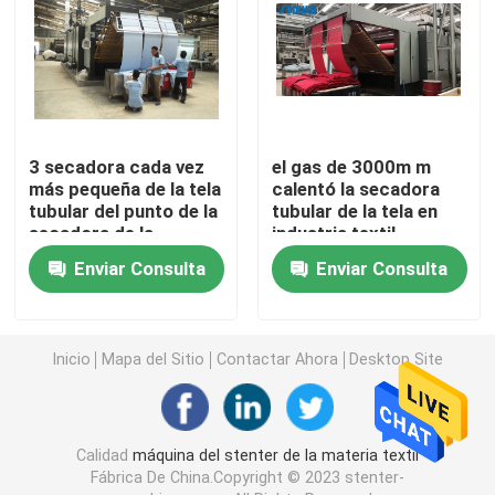
Máquina del marco del bastidor
máquina de teñir de la materia textil
3 secadora cada vez
el gas de 3000m m
más pequeña de la tela
calentó la secadora
Impresora de materia textil
tubular del punto de la
tubular de la tela en
secadora de la
industria textil
materia textil del paso
Secadora de la caída
Enviar Consulta
Enviar Consulta
132KW
aprestadora del stenter
Inicio
Mapa del Sitio
Contactar Ahora
Desktop Site
Relaje una máquina más seca
Calidad
máquina del stenter de la materia textil
Fábrica De China.Copyright © 2023 stenter-