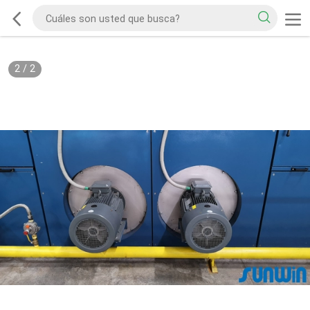
2
/
2