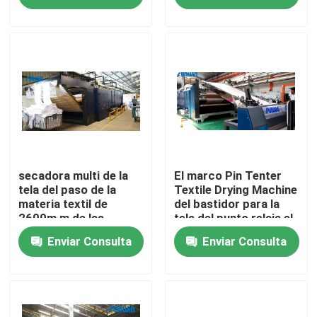
Productos
máquina del stenter de la materia textil
Máquina de Stenter del aire caliente
Máquina de Stenter de la tela
secadora multi de la
El marco Pin Tenter
tela del paso de la
Textile Drying Machine
materia textil de
del bastidor para la
2600m m de las
tela del punto relaja el
Secadora de la materia textil
cámaras tubulares de
secador 2600m m
Enviar Consulta
Enviar Consulta
la secadora 6
Máquina del ajuste del calor de la tela
Aprestadora de la materia textil