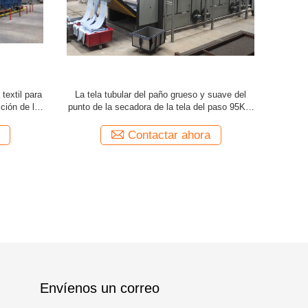
elaja la
máquina Preshrinkage de 5m/Min High Tension
La tela de
 la tela
Fabric Drying que seca una máquina más seca
secadora 
de la materia textil
Contactar ahora
Envíenos un correo