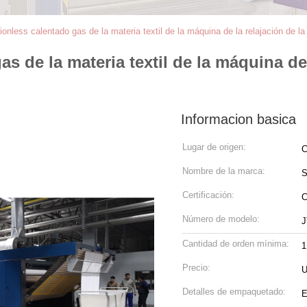
onless calentado gas de la materia textil de la máquina de la relajación de la
 de la materia textil de la máquina de l
Informacion basica
Lugar de origen:
C
Nombre de la marca:
Certificación:
Número de modelo:
J
Cantidad de orden mínima:
1
Precio:
U
Detalles de empaquetado:
E