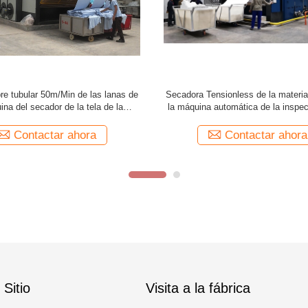
na más seca del globo de Padder
La tela enorme de la capacidad r
 de la materia textil automática del
secadora de la materia textil para
r para las telas que hacen punto
2600m m del punto
tubulares
Contactar ahora
Contactar ahora
Sitio
Visita a la fábrica