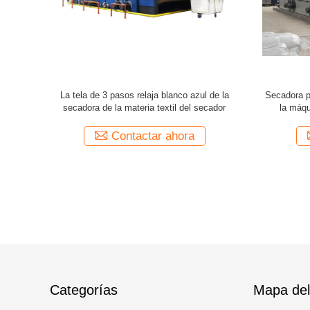
 suave del
CE de acabado de teñido tubular de la
Una máqui
l paso 95KW
máquina del compresor de la tela de la
de la tela
secadora de la materia textil 35T
compreso
a
Contactar ahora
Categorías
Mapa del 