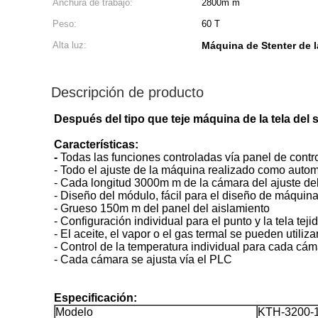
Anchura de trabajo:
2800m m
Peso:
60 T
Alta luz:
Máquina de Stenter de l
Descripción de producto
Después del tipo que teje máquina de la tela del s
Características:
-
Todas las funciones controladas vía panel de contr
- Todo el ajuste de la máquina realizado como autom
- Cada longitud 3000m m de la cámara del ajuste del
- Diseño del módulo, fácil para el diseño de máquin
- Grueso 150m m del panel del aislamiento
- Configuración individual para el punto y la tela teji
- El aceite, el vapor o el gas termal se pueden utiliz
- Control de la temperatura individual para cada cá
- Cada cámara se ajusta vía el PLC
Especificación:
Modelo
KTH-3200-