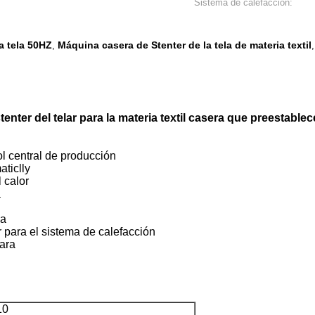
Sistema de calefacción:
a tela 50HZ
Máquina casera de Stenter de la tela de materia textil
,
tenter del telar para la materia textil casera que preestable
ol central de producción
aticlly
 calor
a
da
ar para el sistema de calefacción
mara
10