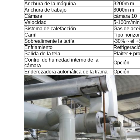
Anchura de la máquina
3200m m
Anchura de trabajo
3000m m
Cámara
cámara 10
Velocidad
5-100m/min
Sistema de calefacción
Gas de acei
Carril
Tipo horizon
Sobrealimente la tarifa
-30% ~ el 
Enfriamiento
Refrigeració
Salida de la tela
Plaiter + pr
Control de humedad interno de la
Opción
cámara
Enderezadora automática de la trama
Opción