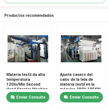
Productos recomendados
Materia textil da alta
Ajuste casero del
Inicio
temperatura
calor de la tela de
120m/Min Second
materia textil en la
Hand Stenter Machine
máquina 380V 185KW
Sobre nosotros
para las telas del paño
de Stenter de la
Enviar Consulta
Enviar Consulta
grueso y suave
materia textil
Contactos