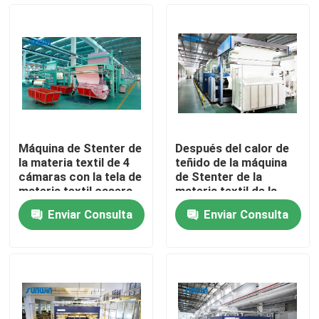
Productos
máquina del stenter de la materia textil
Máquina de Stenter del aire caliente
Máquina de Stenter de
Después del calor de
la materia textil de 4
teñido de la máquina
Máquina de Stenter de la tela
cámaras con la tela de
de Stenter de la
materia textil casera
materia textil de la
del dispositivo de
tela que fija proceso
Enviar Consulta
Enviar Consulta
procesamiento por
del ensanchado en
Secadora de la materia textil
lotes por lotes del
materia textil
rollo
Máquina del ajuste del calor de la tela
Aprestadora de la materia textil