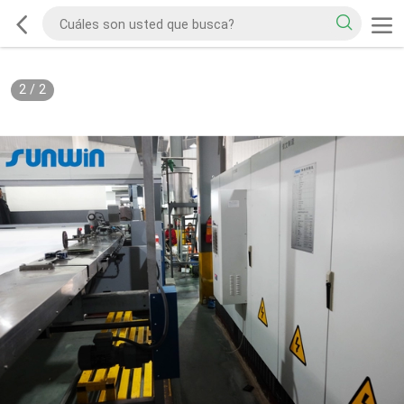
2
/
2