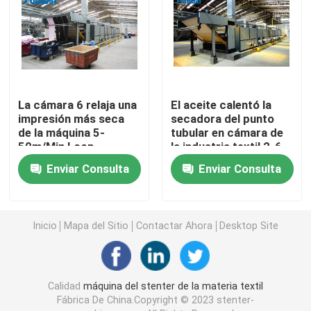
Máquina del marco del bastidor
máquina de teñir de la materia textil
La cámara 6 relaja una
El aceite calentó la
impresión más seca
secadora del punto
Impresora de materia textil
de la máquina 5-
tubular en cámara de
50m/Min Loop
la industria textil 2-6
Steamer Fabric After
Secadora de la caída
Enviar Consulta
Enviar Consulta
aprestadora del stenter
Inicio
Mapa del Sitio
Contactar Ahora
Desktop Site
Relaje una máquina más seca
Calidad
máquina del stenter de la materia textil
Fábrica De China.Copyright © 2023 stenter-