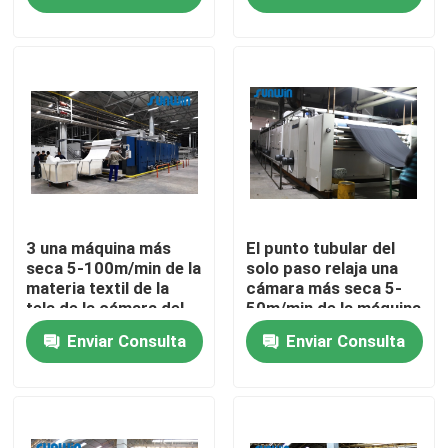
Productos
máquina del stenter de la materia textil
Máquina de Stenter del aire caliente
Máquina de Stenter de la tela
3 una máquina más
El punto tubular del
seca 5-100m/min de la
solo paso relaja una
materia textil de la
cámara más seca 5-
tela de la cámara del
50m/min de la máquina
Secadora de la materia textil
paso 6
2-6
Enviar Consulta
Enviar Consulta
Máquina del ajuste del calor de la tela
Aprestadora de la materia textil