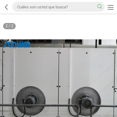
2
/
2