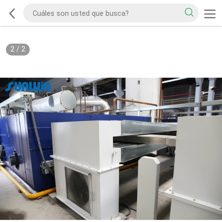
2
/
2