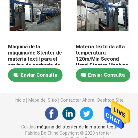
Máquina del marco del bastidor
máquina de teñir de la materia textil
Máquina de la
Materia textil da alta
máquina/de Stenter de
temperatura
Impresora de materia textil
materia textil para el
120m/Min Second
equipo de acabado de
Hand Stenter Machine
la materia textil
para las telas del paño
Secadora de la caída
Enviar Consulta
Enviar Consulta
grueso y suave
aprestadora del stenter
Inicio
Mapa del Sitio
Contactar Ahora
Desktop Site
Relaje una máquina más seca
Calidad
máquina del stenter de la materia textil
Fábrica De China.Copyright © 2023 stenter-