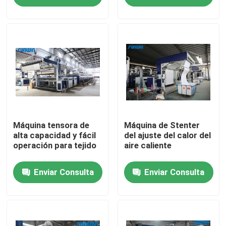
Productos
máquina del stenter de la materia textil
Máquina de Stenter del aire caliente
Máquina de Stenter de la tela
Máquina tensora de
Máquina de Stenter
alta capacidad y fácil
del ajuste del calor del
operación para tejido
aire caliente
Secadora de la materia textil
Enviar Consulta
Enviar Consulta
Máquina del ajuste del calor de la tela
Aprestadora de la materia textil