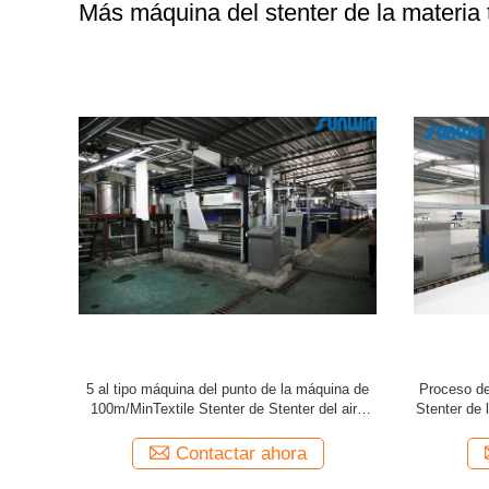
Más máquina del stenter de la materia t
ensanchado
Equipo de acabado 2600m m de la toalla de
máquina de
3000m m de
Stenter de la materia textil completa de la tela
textil de 2
la cámara
para Terry Towel
a
Contactar ahora