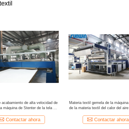
extil
 acabado de Stenter de la materia
Paño de alta presión de Padder que
400m m Stenter para la cámara de la
telas tejidas de Ram Stenter Mach
tela de pila larga 9
For
Contactar ahora
Contactar ahora